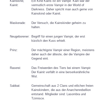
Kainskind,
Ein Kind Kains ist ein Vampir. Kain war der
Kainit:
vermutlich erste Vampir in der World of
Darkness. Daher spricht man auch gerne von
Kainskind oder Kainit.
Maskerade:
Der Versuch, die Kainskinder geheim zu
halten.
Neugeborener:
Begriff für einen jungen Vampir, der erst
kürzlich den Kuss erhielt.
Prinz:
Der mächtigste Vampir einer Region, meistens
daher auch der älteste, der die Vampire der
Gegend eint.
Raserei:
Das Freiwerden des Tiers bei einem Vampir.
Der Kainit verfällt in eine berserkerähnliche
Wut.
Sabbat:
Gemeinschaft aus 2 Clans und etlichen freien
Kainskindern, die aus der Anarchenrebellion
entstand. Mitglieder sind: Lasombra und
Tzimisce.