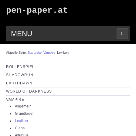
pen-paper.at
MENU
HOME
Aktuelle Seite:
Startseite
Vampire
Lexikon
FORUM
ROLLENSPIEL
SHADOWRUN
DOWNLOADS
EARTHDAWN
WORLD OF DARKNESS
SUCHE
VAMPIRE
Allgemein
LINKS
Grundlagen
Lexikon
Clans
IMPRESSUM
Attribute