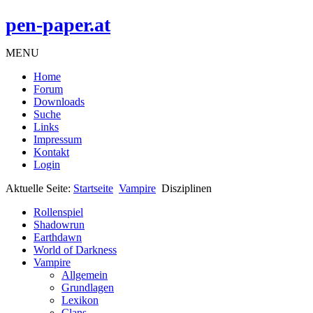
pen-paper.at
MENU
Home
Forum
Downloads
Suche
Links
Impressum
Kontakt
Login
Aktuelle Seite:
Startseite
Vampire
Disziplinen
Rollenspiel
Shadowrun
Earthdawn
World of Darkness
Vampire
Allgemein
Grundlagen
Lexikon
Clans