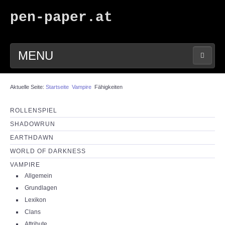
pen-paper.at
MENU
HOME
Aktuelle Seite:
Startseite
Vampire
Fähigkeiten
FORUM
ROLLENSPIEL
SHADOWRUN
DOWNLOADS
EARTHDAWN
WORLD OF DARKNESS
SUCHE
VAMPIRE
Allgemein
LINKS
Grundlagen
Lexikon
Clans
IMPRESSUM
Attribute